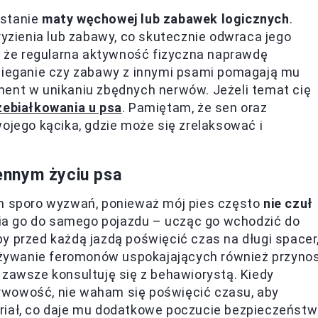
ystanie
maty węchowej lub zabawek logicznych
.
ryzienia lub zabawy, co skutecznie odwraca jego
 że regularna aktywność fizyczna naprawdę
 bieganie czy zabawy z innymi psami pomagają mu
ment w unikaniu zbędnych nerwów. Jeżeli temat cię
zebiałkowania u psa
. Pamiętam, że sen oraz
wojego kącika, gdzie może się zrelaksować i
ennym życiu psa
 sporo wyzwań, ponieważ mój pies często
nie czuł
ia go do samego pojazdu – ucząc go wchodzić do
y przed każdą jazdą poświęcić czas na długi spacer
żywanie feromonów uspokajających również przynos
 zawsze konsultuję się z behawiorystą. Kiedy
rwowość, nie waham się poświęcić czasu, aby
riał, co daje mu dodatkowe poczucie bezpieczeństw