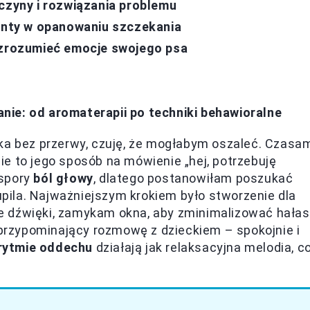
czyny i rozwiązania problemu
menty w opanowaniu szczekania
 zrozumieć emocje swojego psa
ie: od aromaterapii po techniki behawioralne
ka bez przerwy, czuję, że mogłabym oszaleć. Czasa
e to jego sposób na mówienie „hej, potrzebuję
 spory
ból głowy
, dlatego postanowiłam poszukać
ila. Najważniejszym krokiem było stworzenie dla
e dźwięki, zamykam okna, aby zminimalizować hałas
rzypominający rozmowę z dzieckiem – spokojnie i
 rytmie oddechu
działają jak relaksacyjna melodia, c