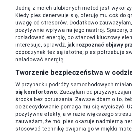
Jedną z moich ulubionych metod jest wykorz
Kiedy pies denerwuje się, oferuję mu coś do g
uwagę od stresorów. Dodatkowo zauważyłam,
pozytywnie wpływa na jego nastrój. Spacery,
rozładować energię, co stanowi kluczowy ele
interesuje, sprawdź,
jak rozpoznać objawy pr
odpoczynek też są istotne; pies potrzebuje s
naładować energię.
Tworzenie bezpieczeństwa w codzi
W przypadku podróży samochodowych miałam
się komfortowo
. Zaczęłam od przyzwyczajan
środka bez poruszania. Zawsze dbam o to, żeb
co zdecydowanie pomaga mu się wyciszyć. U
pozytywne efekty, a w razie większego stresu
zauważam, że mój pies okazuje nadmierną ne
stosować technikę owijania go w miękki mate