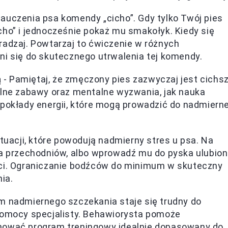
nauczenia psa komendy „cicho”. Gdy tylko Twój pies
cho” i jednocześnie pokaż mu smakołyk. Kiedy się
radzaj. Powtarzaj to ćwiczenie w różnych
ni się do skutecznego utrwalenia tej komendy.
ą
- Pamiętaj, że zmęczony pies zazwyczaj jest cichsz
ólne zabawy oraz mentalne wyzwania, jak nauka
 pokłady energii, które mogą prowadzić do nadmierne
ytuacji, które powodują nadmierny stres u psa. Na
na przechodniów, albo wprowadź mu do pyska ulubio
ści. Ograniczanie bodźców do minimum w skuteczny
ia.
m nadmiernego szczekania staje się trudny do
pomocy specjalisty. Behawiorysta pomoże
nować program treningowy idealnie dopasowany do