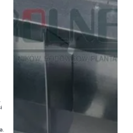
,
i
a.