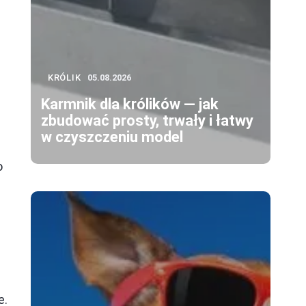
KRÓLIK
05.08.2026
Karmnik dla królików — jak
zbudować prosty, trwały i łatwy
w czyszczeniu model
o
e.