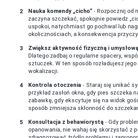
Nauka komendy „cicho”
- Rozpocznij od 
zaczyna szczekać, spokojnie powiedz „ci
uspokoi, natychmiast go pochwal lub nag
okolicznościach, a konsekwencja przyczy
Zwiększ aktywność fizyczną i umysłow
Dlatego zadbaj o regularne spacery, wsp
sztuczek. W ten sposób rozładujesz jego
wokalizacji.
Kontrola otoczenia
- Staraj się unikać s
przykład zasłoń okna, gdy pies szczeka 
zabawkę, gdy ekscytuje się na widok go
sposób zmniejsza skłonność do szczekan
Konsultacja z behawiorystą
- Gdy proble
opanowania, nie wahaj się skorzystać z 
zdiagnozować źródło problemu i zapropo