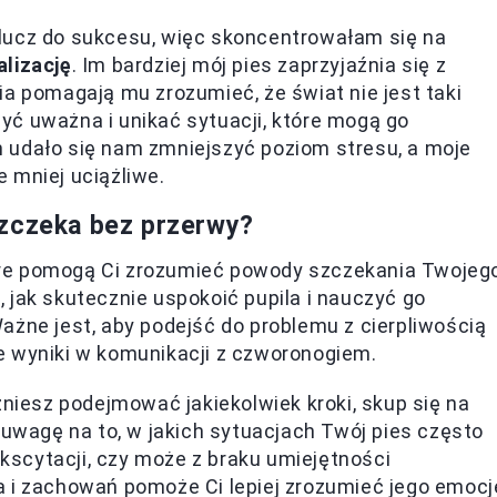
lucz do sukcesu, więc skoncentrowałam się na
alizację
. Im bardziej mój pies zaprzyjaźnia się z
ia pomagają mu zrozumieć, że świat nie jest taki
ć uważna i unikać sytuacji, które mogą go
 udało się nam zmniejszyć poziom stresu, a moje
 mniej uciążliwe.
szczeka bez przerwy?
które pomogą Ci zrozumieć powody szczekania Twojeg
 jak skutecznie uspokoić pupila i nauczyć go
ażne jest, aby podejść do problemu z cierpliwością
e wyniki w komunikacji z czworonogiem.
niesz podejmować jakiekolwiek kroki, skup się na
 uwagę na to, w jakich sytuacjach Twój pies często
ekscytacji, czy może z braku umiejętności
 i zachowań pomoże Ci lepiej zrozumieć jego emocj