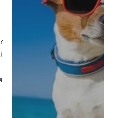
y.
j
ną