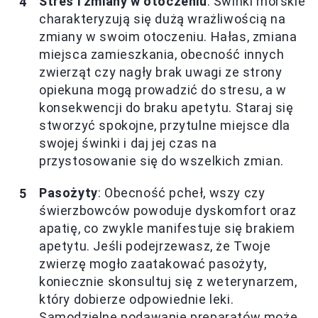
Stres i zmiany w otoczeniu
: Świnki morskie
charakteryzują się dużą wrażliwością na
zmiany w swoim otoczeniu. Hałas, zmiana
miejsca zamieszkania, obecność innych
zwierząt czy nagły brak uwagi ze strony
opiekuna mogą prowadzić do stresu, a w
konsekwencji do braku apetytu. Staraj się
stworzyć spokojne, przytulne miejsce dla
swojej świnki i daj jej czas na
przystosowanie się do wszelkich zmian.
Pasożyty
: Obecność pcheł, wszy czy
świerzbowców powoduje dyskomfort oraz
apatię, co zwykle manifestuje się brakiem
apetytu. Jeśli podejrzewasz, że Twoje
zwierzę mogło zaatakować pasożyty,
koniecznie skonsultuj się z weterynarzem,
który dobierze odpowiednie leki.
Samodzielne podawanie preparatów może