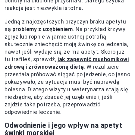
ochoty na ulubione przysmaki. Dlatego szybka
reakcja jest niezwykle istotna.
Jedną z najczęstszych przyczyn braku apetytu
są
problemy z uzębieniem
. Na przykład krzywy
zgryz lub ropnie w jamie ustnej potrafią
skutecznie zniechęcić moją świnkę do jedzenia,
nawet jeśli wydaje się, że ma apetyt. Skoro już
tu trafiłeś, sprawdź,
jak zapewnić mushomikowi
zdrową i zrównoważoną dietę
. W rezultacie
przestała próbować sięgać po jedzenie, co jasno
pokazywało, że sytuacja musi być naprawdę
bolesna. Dlatego wizyty u weterynarza stają się
niezbędne, aby zbadać jej uzębienie i, jeśli
zajdzie taka potrzeba, przeprowadzić
odpowiednie leczenie.
Odwodnienie i jego wpływ na apetyt
świnki morskiej