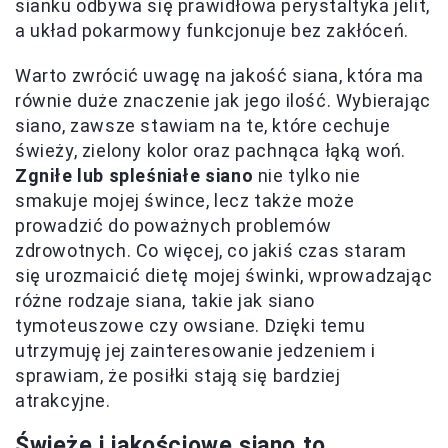
sianku odbywa się prawidłowa perystaltyka jelit,
a układ pokarmowy funkcjonuje bez zakłóceń.
Warto zwrócić uwagę na jakość siana, która ma
równie duże znaczenie jak jego ilość. Wybierając
siano, zawsze stawiam na te, które cechuje
świeży, zielony kolor oraz pachnąca łąką woń.
Zgniłe lub spleśniałe siano
nie tylko nie
smakuje mojej śwince, lecz także może
prowadzić do poważnych problemów
zdrowotnych. Co więcej, co jakiś czas staram
się urozmaicić dietę mojej świnki, wprowadzając
różne rodzaje siana, takie jak siano
tymoteuszowe czy owsiane. Dzięki temu
utrzymuję jej zainteresowanie jedzeniem i
sprawiam, że posiłki stają się bardziej
atrakcyjne.
Świeże i jakościowe siano to